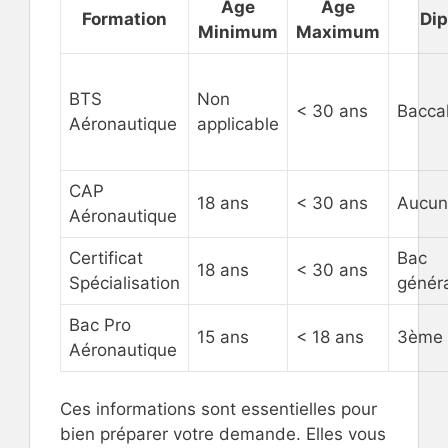
Age
Age
Formation
Di
Minimum
Maximum
BTS
Non
< 30 ans
Bacca
Aéronautique
applicable
CAP
18 ans
< 30 ans
Aucun
Aéronautique
Certificat
Bac
18 ans
< 30 ans
Spécialisation
généra
Bac Pro
15 ans
< 18 ans
3ème 
Aéronautique
Ces informations sont essentielles pour
bien préparer votre demande. Elles vous