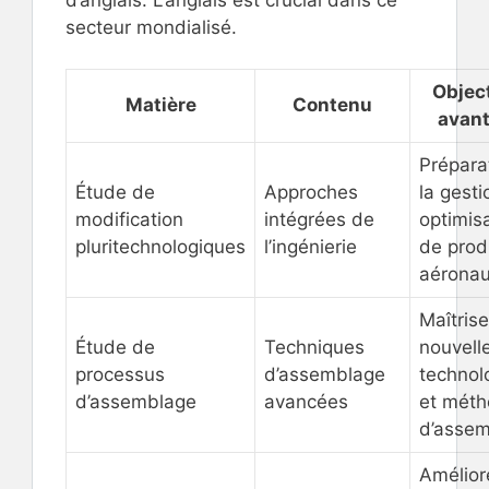
secteur mondialisé.
Object
Matière
Contenu
avan
Prépara
Étude de
Approches
la gesti
modification
intégrées de
optimis
pluritechnologiques
l’ingénierie
de prod
aéronau
Maîtris
Étude de
Techniques
nouvell
processus
d’assemblage
technol
d’assemblage
avancées
et mét
d’asse
Améliore