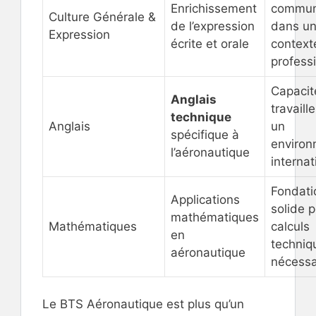
Enrichissement
commun
Culture Générale &
de l’expression
dans u
Expression
écrite et orale
context
profess
Capacit
Anglais
travaill
technique
Anglais
un
spécifique à
enviro
l’aéronautique
internat
Fondati
Applications
solide p
mathématiques
Mathématiques
calculs
en
techniq
aéronautique
nécessa
Le BTS Aéronautique est plus qu’un