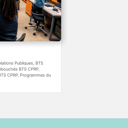
lations Publiques
,
BTS
ébouchés BTS CPRP
,
 BTS CPRP
,
Programmes du